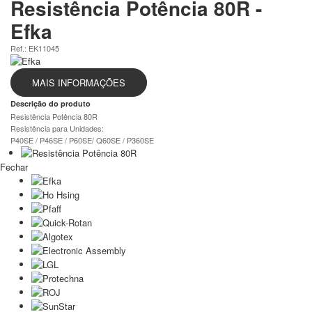
Resistência Potência 80R -
Efka
Ref.: EK11045
MAIS INFORMAÇÕES
Descrição do produto
Resistência Potência 80R
Resistência para Unidades:
P40SE / P46SE / P60SE/ Q60SE / P360SE
Fechar