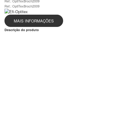
Ref.: OptiTexBroch2009
Ref.: OptiTexBroch2009
MAIS INFORMAÇÕES
Descrição do produto