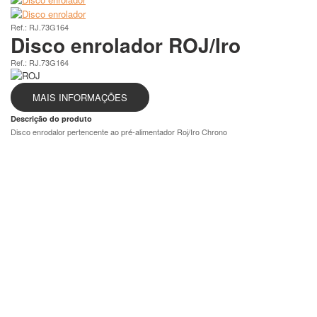
Ref.: RJ.73G164
Disco enrolador ROJ/Iro
Ref.: RJ.73G164
MAIS INFORMAÇÕES
Descrição do produto
Disco enrodalor pertencente ao pré-alimentador Roj/Iro Chrono