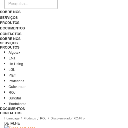
SOBRE NÓS
SERVIÇOS
PRODUTOS
DOCUMENTOS
CONTACTOS
SOBRE NÓS
SERVIÇOS
PRODUTOS
Algotex
Efka
Ho Hsing
LGL
Pfaff
Protechna
Quick-rotan
ROJ
SunStar
Tsudakoma
DOCUMENTOS
CONTACTOS
Homepage
Produtos
ROJ
Disco enrolador ROJ/Iro
DETALHE