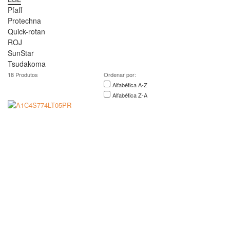
Pfaff
Protechna
Quick-rotan
ROJ
SunStar
Tsudakoma
18
Produtos
Ordenar por:
Alfabética A-Z
Alfabética Z-A