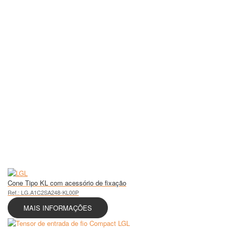
Cone Tipo KL com acessório de fixação
Ref.: LG.A1C2SA248-KL00P
MAIS INFORMAÇÕES