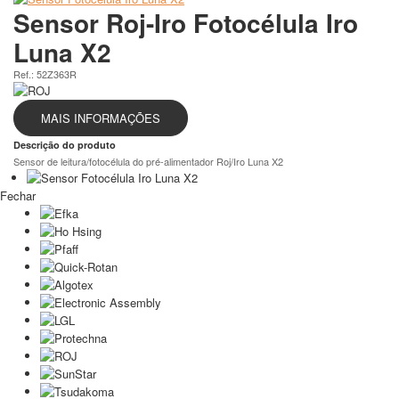
Sensor Roj-Iro Fotocélula Iro
Luna X2
Ref.: 52Z363R
MAIS INFORMAÇÕES
Descrição do produto
Sensor de leitura/fotocélula do pré-alimentador Roj/Iro Luna X2
Fechar