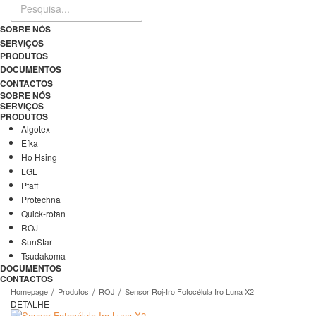
SOBRE NÓS
SERVIÇOS
PRODUTOS
DOCUMENTOS
CONTACTOS
SOBRE NÓS
SERVIÇOS
PRODUTOS
Algotex
Efka
Ho Hsing
LGL
Pfaff
Protechna
Quick-rotan
ROJ
SunStar
Tsudakoma
DOCUMENTOS
CONTACTOS
Homepage
Produtos
ROJ
Sensor Roj-Iro Fotocélula Iro Luna X2
DETALHE