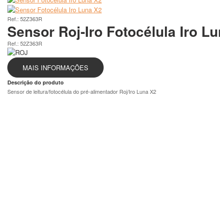
Ref.: 52Z363R
Sensor Roj-Iro Fotocélula Iro L
Ref.: 52Z363R
MAIS INFORMAÇÕES
Descrição do produto
Sensor de leitura/fotocélula do pré-alimentador Roj/Iro Luna X2