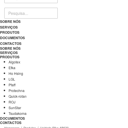
SOBRE NÓS
SERVIÇOS
PRODUTOS
DOCUMENTOS
CONTACTOS
SOBRE NÓS
SERVIÇOS
PRODUTOS
Algotex
Efka
Ho Hsing
LGL
Pfaff
Protechna
Quick-rotan
ROJ
SunStar
Tsudakoma
DOCUMENTOS
CONTACTOS
Homepage
Produtos
Unidade Efka AB620