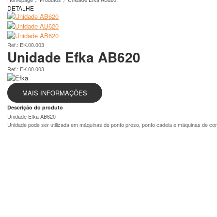
DETALHE
Ref.: EK.00.003
Unidade Efka AB620
Ref.: EK.00.003
MAIS INFORMAÇÕES
Descrição do produto
Unidade Efka AB620
Unidade pode ser utilizada em máquinas de ponto preso, ponto cadeia e máquinas de co