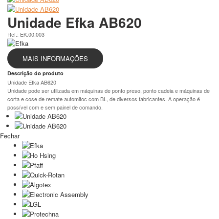
Unidade Efka AB620
Ref.: EK.00.003
MAIS INFORMAÇÕES
Descrição do produto
Unidade Efka AB620
Unidade pode ser utilizada em máquinas de ponto preso, ponto cadeia e máquinas de
corta e cose de remate automitoc com BL, de diversos fabricantes. A operação é
possível com e sem painel de comando.
Fechar