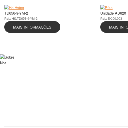
TD656-9-YM-2
Unidade AB620
Ref.: HS.TD656-9-YM-2
Ref.: EK.00.003
MAIS INFORMAÇÕES
MAIS IN
Sobre Nós
Solutio – Sistemas de Electrónica Lda
Fundada em 1999 e sediada em S. Tomé de Negrelos (Santo Tirso), a
Inicialmente criada para suportar clientes a quem não justificaria p
SABER MAIS
Sobre Nós
Solutio – Sistemas de Electrónica Lda
Fundada em 1999 e sediada em S. Tomé de Negrelos (Santo Tirso), a Solutio
Inicialmente criada para suportar clientes a quem não justificaria possuírem 
SABER MAIS