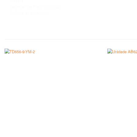
Solutio
Sistemas de Electrónica,Lda.
20 Anos de actividade…
SABER MAIS