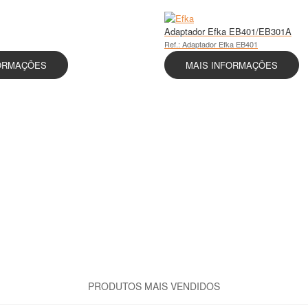
Adaptador Efka EB401/EB301A
Ref.: Adaptador Efka EB401
FORMAÇÕES
MAIS INFORMAÇÕES
 Solutio - Sistemas de Electrónica Lda é uma empresa vocacionada para a as
ossuírem o seu próprio departamento técnico.
 - Sistemas de Electrónica Lda é uma empresa vocacionada para a assistênci
o seu próprio departamento técnico.
PRODUTOS MAIS VENDIDOS