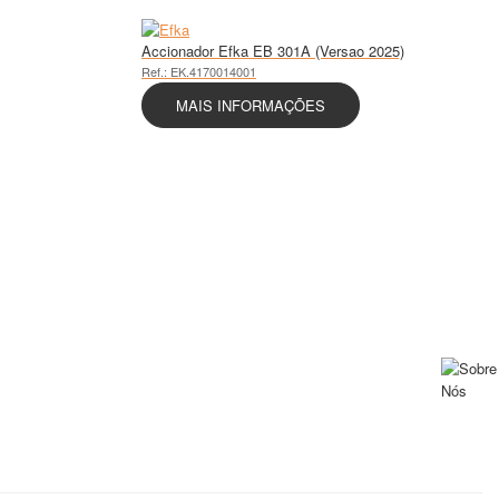
Accionador Efka EB 301A (Versao 2025)
Ref.: EK.4170014001
MAIS INFORMAÇÕES
sistência pós-venda, de equipamentos na área da Eletrónica Industrial.
a pós-venda, de equipamentos na área da Eletrónica Industrial.