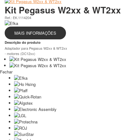
Kit Pegasus W2xx & WT2xx
Ref.: EK.1114204
MAIS INFORMAÇÕES
Descrição do produto
Adaptador para Pegasus W2xx & WT2xx
- motores (DC12xx)
Fechar