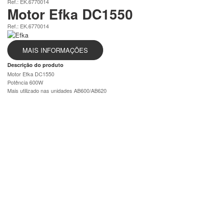
Ref.: EK.6770014
Motor Efka DC1550
Ref.: EK.6770014
MAIS INFORMAÇÕES
Descrição do produto
Motor Efka DC1550
Potência 600W
Mais utilizado nas unidades AB600/AB620