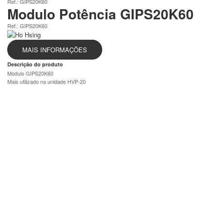
Ref.: GIPS20K60
Modulo Potência GIPS20K60
Ref.: GIPS20K60
MAIS INFORMAÇÕES
Descrição do produto
Modulo GIPS20K60
Mais utilizado na unidade HVP-20