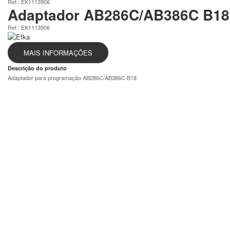
Ref.: EK1113906
Adaptador AB286C/AB386C B18
Ref.: EK1113906
MAIS INFORMAÇÕES
Descrição do produto
Adaptador para programação AB286C/AB386C B18