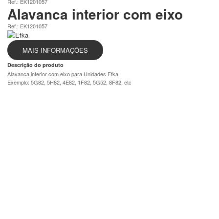
Ref.: EK1201057
Alavanca interior com eixo
Ref.: EK1201057
MAIS INFORMAÇÕES
Descrição do produto
Alavanca interior com eixo para Unidades Efka
Exemplo: 5G82, 5H82, 4E82, 1F82, 5G52, 8F82, etc