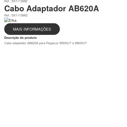
Ref.: EK1113682
Cabo Adaptador AB620A
Ref.: EK1113682
MAIS INFORMAÇÕES
Descrição do produto
Cabo adaptador AB620A para Pegasus W500UT e W600UT