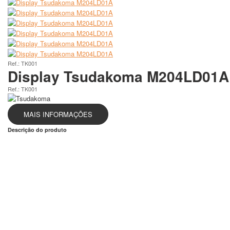
Ref.: TK001
Display Tsudakoma M204LD01A
Ref.: TK001
MAIS INFORMAÇÕES
Descrição do produto