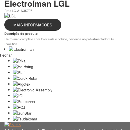
Electroíman LGL
Ref.: LG.A1N3S727
MAIS INFORMAÇÕES
Descrição do produto
Eletroíman completo com fotocélula e bobine, pertence ao pré-alimentador LGL
Evolution
Fechar