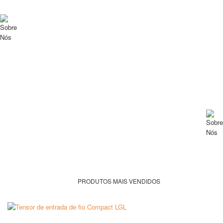
Solutio – Sistemas de Electrónica Lda
Fundada em 1999 e sediada em S. Tomé de Negrelos (Santo Tirso), a
Solutio - Sistemas de Electrónica Lda é uma empresa vocacionada
para a assistência pós-venda, de equipamentos na área da Eletrónica
Industrial. Inicialmente criada para suportar clientes a quem não
justificaria possuírem o seu próprio departamento técnico.
SABER MAIS
Sobre Nós
Solutio – Sistemas de Electrónica Lda
Fundada em 1999 e sediada em S. Tomé de Negrelos (Santo Tirso), a
Solutio - Sistemas de Electrónica Lda é uma empresa vocacionada
para a assistência pós-venda, de equipamentos na área da Eletrónica
Industrial. Inicialmente criada para suportar clientes a quem não
justificaria possuírem o seu próprio departamento técnico.
SABER MAIS
PRODUTOS MAIS VENDIDOS