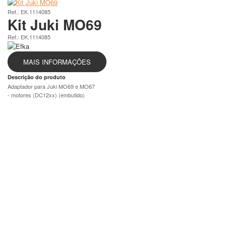
Ref.: EK.1114085
Kit Juki MO69
Ref.: EK.1114085
MAIS INFORMAÇÕES
Descrição do produto
Adaptador para Juki MO69 e MO67
- motores (DC12xx) (embutido)