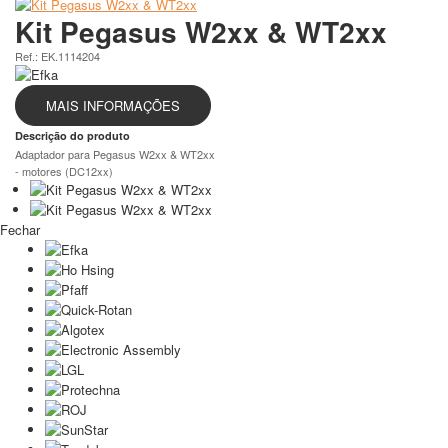
Kit Pegasus W2xx & WT2xx
Ref.: EK.1114204
MAIS INFORMAÇÕES
Descrição do produto
Adaptador para Pegasus W2xx & WT2xx
- motores (DC12xx)
Fechar