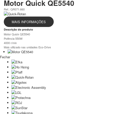
Motor Quick QE5540
Ref.: QR071.660
MAIS INFORMAÇÕES
Descrição do produto
Motor Quick QE5540
Potência 550W
4000 r/min
Mais utilizado nas unidades Eco-Drive
Fechar